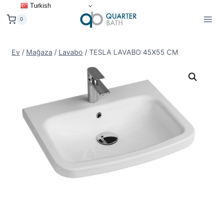
İçeriğe
Turkish
geç
0
Ev
/
Mağaza
/
Lavabo
/
TESLA LAVABO 45X55 CM